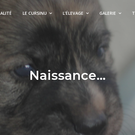
ALITÉ
LE CURSINU
L’ÉLEVAGE
GALERIE
T
Cursinu
ntique
Naissance…